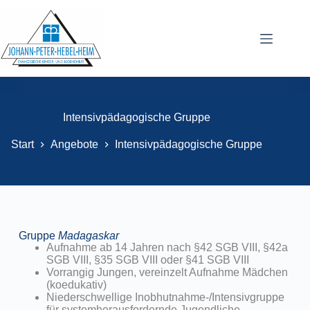
Intensivpädagogische Gruppe
Start
Angebote
Intensivpädagogische Gruppe
Gruppe
Madagaskar
Aufnahme ab 14 Jahren nach §42 SGB VIII, §42a
SGB VIII, §35 SGB VIII oder §41 SGB VIII
Vorrangig Jungen, vereinzelt Aufnahme Mädchen
(koedukativ)
Niederschwellige Inobhutnahme-/Intensivgruppe
für systemherausfordernde Jugendliche