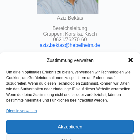
Aziz Bektas
Bereichsleitung
Gruppen: Korsika, Kisch
0621/76270-60
aziz.bektas@hebelheim.de
Zustimmung verwalten
Um dir ein optimales Erlebnis zu bieten, verwenden wir Technologien wie
Cookies, um Geräteinformationen zu speichern und/oder darauf
zuzugreifen. Wenn du diesen Technologien zustimmst, können wir Daten
wie das Surfverhalten oder eindeutige IDs auf dieser Website verarbeiten.
Johann-Peter-Hebel-Heim
Wenn du deine Zustimmung nicht erteilst oder zurückziehst, können
Evangelische Kinder- und Jugendhilfeeinrichtung
bestimmte Merkmale und Funktionen beeinträchtigt werden.
Am Kuhbuckel 43 – 49
68305 MANNHEIM
Dienste verwalten
Telefon |
0621 76270 0
Akzeptieren
Fax |
0621 76270 50
E-Mail |
info@hebelheim.de
Impressum