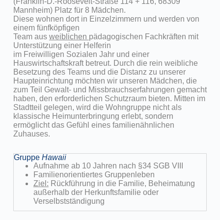
(Franklin-D.-Roosevelt-Straße 114 + 116, 68309
Mannheim) Platz für 8 Mädchen.
Diese wohnen dort in Einzelzimmern und werden von
einem fünfköpfigen
Team aus
weiblichen
pädagogischen Fachkräften mit
Unterstützung einer Helferin
im Freiwilligen Sozialen Jahr und einer
Hauswirtschaftskraft betreut. Durch die rein weibliche
Besetzung des Teams und die Distanz zu unserer
Haupteinrichtung möchten wir unseren Mädchen, die
zum Teil Gewalt- und Missbrauchserfahrungen gemacht
haben, den erforderlichen Schutzraum bieten. Mitten im
Stadtteil gelegen, wird die Wohngruppe nicht als
klassische Heimunterbringung erlebt, sondern
ermöglicht das Gefühl eines familienähnlichen
Zuhauses.
Gruppe
Hawaii
Aufnahme ab 10 Jahren nach §34 SGB VIII
Familienorientiertes Gruppenleben
Ziel:
Rückführung in die Familie, Beheimatung
außerhalb der Herkunftsfamilie oder
Verselbstständigung