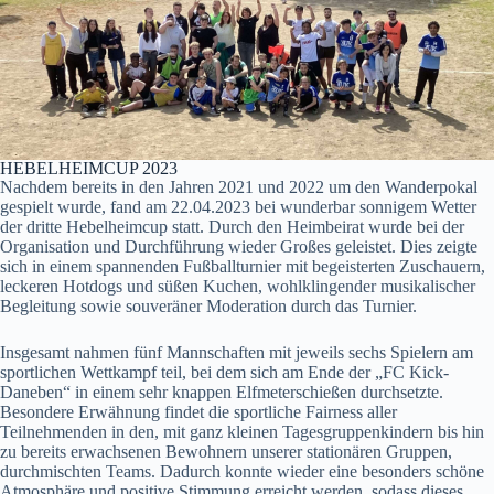
HEBELHEIMCUP 2023
Nachdem bereits in den Jahren 2021 und 2022 um den Wanderpokal
gespielt wurde, fand am 22.04.2023 bei wunderbar sonnigem Wetter
der dritte Hebelheimcup statt. Durch den Heimbeirat wurde bei der
Organisation und Durchführung wieder Großes geleistet. Dies zeigte
sich in einem spannenden Fußballturnier mit begeisterten Zuschauern,
leckeren Hotdogs und süßen Kuchen, wohlklingender musikalischer
Begleitung sowie souveräner Moderation durch das Turnier.
Insgesamt nahmen fünf Mannschaften mit jeweils sechs Spielern am
sportlichen Wettkampf teil, bei dem sich am Ende der „FC Kick-
Daneben“ in einem sehr knappen Elfmeterschießen durchsetzte.
Besondere Erwähnung findet die sportliche Fairness aller
Teilnehmenden in den, mit ganz kleinen Tagesgruppenkindern bis hin
zu bereits erwachsenen Bewohnern unserer stationären Gruppen,
durchmischten Teams. Dadurch konnte wieder eine besonders schöne
Atmosphäre und positive Stimmung erreicht werden, sodass dieses