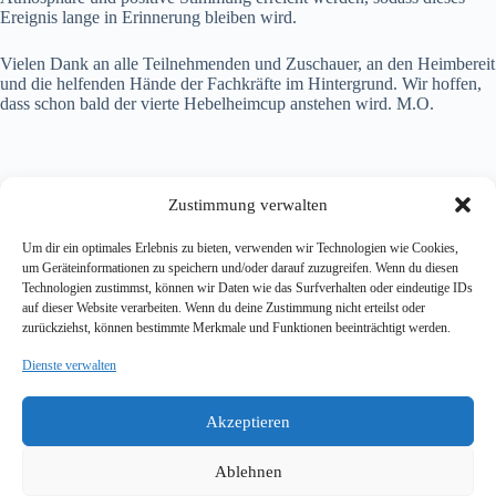
Ereignis lange in Erinnerung bleiben wird.
Vielen Dank an alle Teilnehmenden und Zuschauer, an den Heimbereit
und die helfenden Hände der Fachkräfte im Hintergrund. Wir hoffen,
dass schon bald der vierte Hebelheimcup anstehen wird. M.O.
Zustimmung verwalten
Um dir ein optimales Erlebnis zu bieten, verwenden wir Technologien wie Cookies,
um Geräteinformationen zu speichern und/oder darauf zuzugreifen. Wenn du diesen
Technologien zustimmst, können wir Daten wie das Surfverhalten oder eindeutige IDs
Johann-Peter-Hebel-Heim
auf dieser Website verarbeiten. Wenn du deine Zustimmung nicht erteilst oder
Evangelische Kinder- und Jugendhilfeeinrichtung
zurückziehst, können bestimmte Merkmale und Funktionen beeinträchtigt werden.
Am Kuhbuckel 43 – 49
68305 MANNHEIM
Dienste verwalten
Telefon |
0621 76270 0
Akzeptieren
Fax |
0621 76270 50
E-Mail |
info@hebelheim.de
Impressum
Ablehnen
Datenschutzerklärung